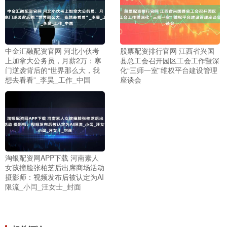
中金汇融配资官网 河北小伙考
股票配资排行官网 江西省兴国
上加拿大公务员，月薪2万：寒
县总工会召开园区工会工作暨深
门逆袭背后的“世界那么大，我
化“三师一室”维权平台建设管理
想去看看”_李昊_工作_中国
座谈会
淘银配资网APP下载 河南素人
女孩撞脸张柏芝后出席商场活动
摄影师：视频发布后被认定为AI
限流_小闫_汪女士_封面