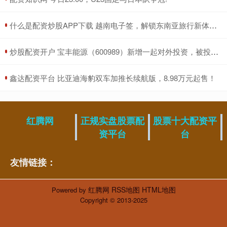
​什么是配资炒股APP下载 越南电子签，解锁东南亚旅行新体验！_签证_护照_游客
​炒股配资开户 宝丰能源（600989）新增一起对外投资，被投资公司为北京北交联合羚跃肆号股权投资中心（有限合伙）
​鑫达配资平台 比亚迪海豹双车加推长续航版，8.98万元起售！
红腾网
正规实盘股票配
股票十大配资平
资平台
台
友情链接：
红腾网
RSS地图
HTML地图
Powered by
Copyright
© 2013-2025