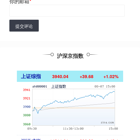
你的邮箱
*
提交评论
沪深京指数
上证综指
3940.04
+39.68
+1.02%