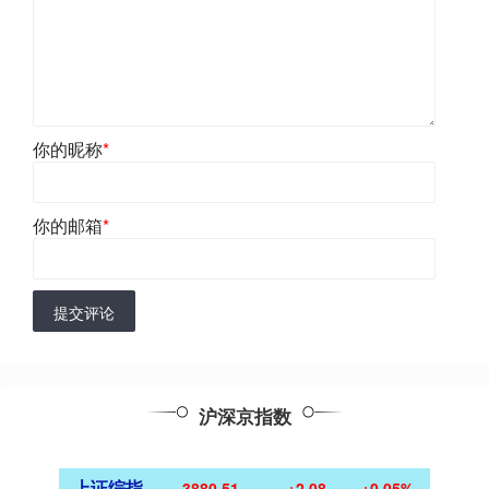
你的昵称
*
你的邮箱
*
提交评论
沪深京指数
上证综指
3880.51
+2.08
+0.05%