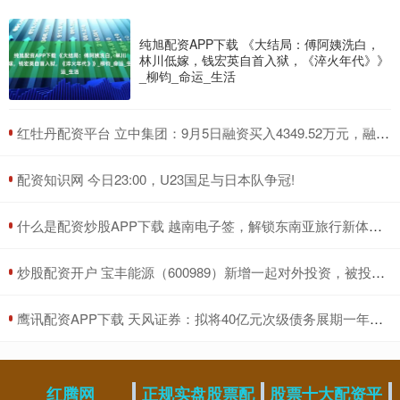
纯旭配资APP下载 《大结局：傅阿姨洗白，
林川低嫁，钱宏英自首入狱，《淬火年代》》
_柳钧_命运_生活
​红牡丹配资平台 立中集团：9月5日融资买入4349.52万元，融资融券余额2.84亿元
​配资知识网 今日23:00，U23国足与日本队争冠!
​什么是配资炒股APP下载 越南电子签，解锁东南亚旅行新体验！_签证_护照_游客
​炒股配资开户 宝丰能源（600989）新增一起对外投资，被投资公司为北京北交联合羚跃肆号股权投资中心（有限合伙）
​鹰讯配资APP下载 天风证券：拟将40亿元次级债务展期一年并下调利率
红腾网
正规实盘股票配
股票十大配资平